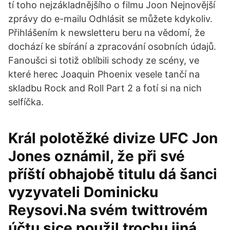
tí toho nejzákladnějšího o filmu Joon Nejnovější
zprávy do e-mailu Odhlásit se můžete kdykoliv.
Přihlášením k newsletteru beru na vědomí, že
dochází ke sbírání a zpracování osobních údajů.
Fanoušci si totiž oblíbili schody ze scény, ve
které herec Joaquin Phoenix vesele tančí na
skladbu Rock and Roll Part 2 a fotí si na nich
selfíčka.
Král polotěžké divize UFC Jon
Jones oznámil, že při své
příští obhajobě titulu dá šanci
vyzyvateli Dominicku
Reysovi.Na svém twittrovém
účtu sice použil trochu jiná