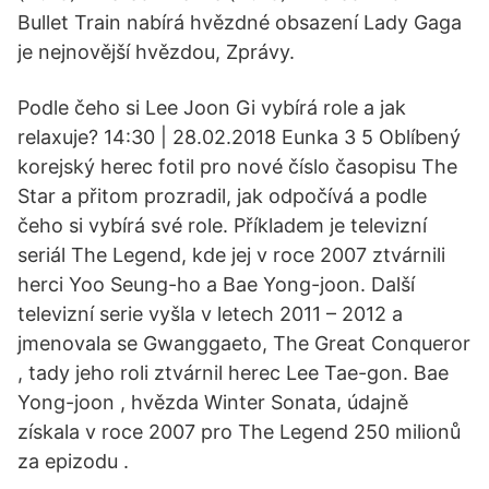
Bullet Train nabírá hvězdné obsazení Lady Gaga
je nejnovější hvězdou, Zprávy.
Podle čeho si Lee Joon Gi vybírá role a jak
relaxuje? 14:30 | 28.02.2018 Eunka 3 5 Oblíbený
korejský herec fotil pro nové číslo časopisu The
Star a přitom prozradil, jak odpočívá a podle
čeho si vybírá své role. Příkladem je televizní
seriál The Legend, kde jej v roce 2007 ztvárnili
herci Yoo Seung-ho a Bae Yong-joon. Další
televizní serie vyšla v letech 2011 – 2012 a
jmenovala se Gwanggaeto, The Great Conqueror
, tady jeho roli ztvárnil herec Lee Tae-gon. Bae
Yong-joon , hvězda Winter Sonata, údajně
získala v roce 2007 pro The Legend 250 milionů
za epizodu .