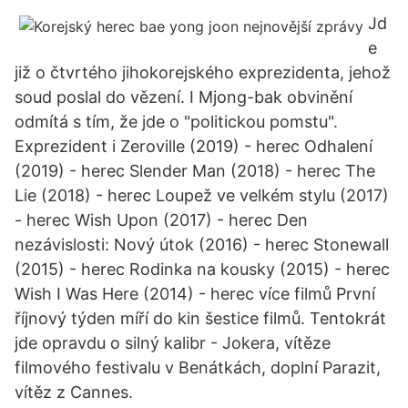
Jd
e
již o čtvrtého jihokorejského exprezidenta, jehož
soud poslal do vězení. I Mjong-bak obvinění
odmítá s tím, že jde o "politickou pomstu".
Exprezident i Zeroville (2019) - herec Odhalení
(2019) - herec Slender Man (2018) - herec The
Lie (2018) - herec Loupež ve velkém stylu (2017)
- herec Wish Upon (2017) - herec Den
nezávislosti: Nový útok (2016) - herec Stonewall
(2015) - herec Rodinka na kousky (2015) - herec
Wish I Was Here (2014) - herec více filmů První
říjnový týden míří do kin šestice filmů. Tentokrát
jde opravdu o silný kalibr - Jokera, vítěze
filmového festivalu v Benátkách, doplní Parazit,
vítěz z Cannes.