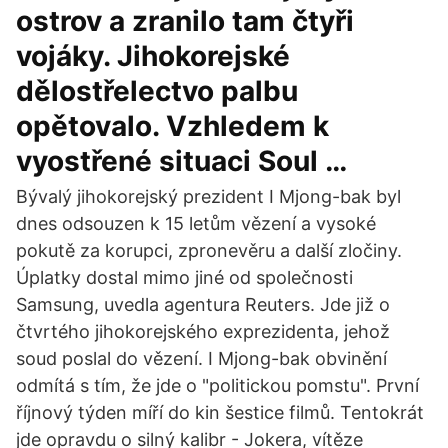
ostrov a zranilo tam čtyři
vojáky. Jihokorejské
dělostřelectvo palbu
opětovalo. Vzhledem k
vyostřené situaci Soul …
Bývalý jihokorejský prezident I Mjong-bak byl
dnes odsouzen k 15 letům vězení a vysoké
pokutě za korupci, zpronevěru a další zločiny.
Úplatky dostal mimo jiné od společnosti
Samsung, uvedla agentura Reuters. Jde již o
čtvrtého jihokorejského exprezidenta, jehož
soud poslal do vězení. I Mjong-bak obvinění
odmítá s tím, že jde o "politickou pomstu". První
říjnový týden míří do kin šestice filmů. Tentokrát
jde opravdu o silný kalibr - Jokera, vítěze