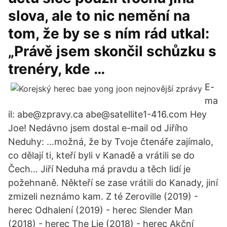
slova, ale to nic nemění na
tom, že by se s ním rád utkal:
„Právě jsem skončil schůzku s
trenéry, kde …
E-
ma
il: abe@zpravy.ca abe@satellite1-416.com Hey
Joe! Nedávno jsem dostal e-mail od Jiřího
Neduhy: …možná, že by Tvoje čtenáře zajímalo,
co dělají ti, kteří byli v Kanadě a vrátili se do
Čech… Jiří Neduha má pravdu a těch lidí je
požehnaně. Někteří se zase vrátili do Kanady, jiní
zmizeli neznámo kam. Z té Zeroville (2019) -
herec Odhalení (2019) - herec Slender Man
(2018) - herec The Lie (2018) - herec Akční