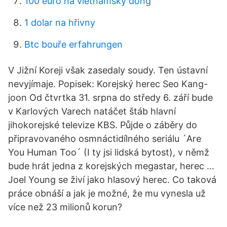
100 euro na vietnamský dong
1 dolar na hřivny
Btc bouře erfahrungen
V Jižní Koreji však zasedaly soudy. Ten ústavní
nevyjímaje. Popisek: Korejský herec Seo Kang-
joon Od čtvrtka 31. srpna do středy 6. září bude
v Karlových Varech natáčet štáb hlavní
jihokorejské televize KBS. Půjde o záběry do
připravovaného osmnáctidílného seriálu ´Are
You Human Too´ (I ty jsi lidská bytost), v němž
bude hrát jedna z korejských megastar, herec …
Joel Young se živí jako hlasový herec. Co taková
práce obnáší a jak je možné, že mu vynesla už
více než 23 milionů korun?