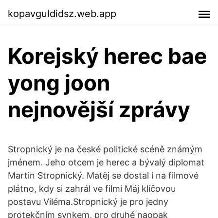
kopavguldidsz.web.app
Korejský herec bae
yong joon
nejnovější zprávy
Stropnický je na české politické scéně známým
jménem. Jeho otcem je herec a bývalý diplomat
Martin Stropnický. Matěj se dostal i na filmové
plátno, kdy si zahrál ve filmi Máj klíčovou
postavu Viléma.Stropnický je pro jedny
protekčním synkem, pro druhé naopak