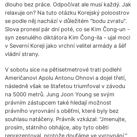
dlouho bez práce. Odpočívat ale musí každý. Jak
relaxuje on? Na tuto otázku Korejský poloostrov
se podle něj nachází v důležitém "bodu zvratu".
Slova pronesl pár dní poté, co se Kim Čong-un -
syn zesnulého diktátora Kim Čong-ila - ujal moci
v Severní Koreji jako vrchní velitel armády a šéf
vládní strany.
V sobotu sice na pětisetmetrové trati podlehl
Američanovi Apolu Antonu Ohnovi a dojel třetí,
následně však se štafetou triumfoval v závodu
na 5000 metrů. Jung Joon Young se svým
právním zástupcem také hledají možnost
právního vyrovnání s oběťmi, které byly bez
souhlasu natáčeny. Právník vzkázal: "Jmenujte,
prosím, státního obhájce, aby tyto oběti
reprezentoval, protože doufáme ve vyrovnání."