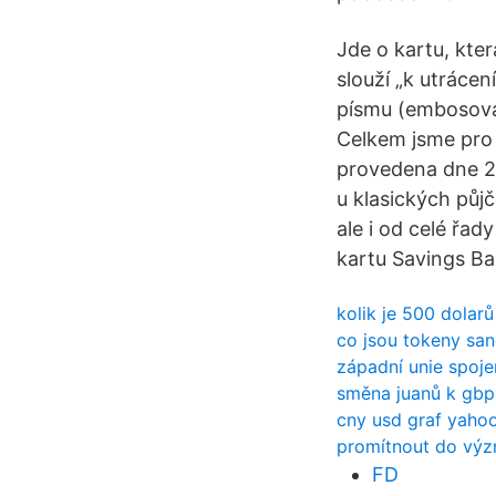
Jde o kartu, kte
slouží „k utráce
písmu (embosované
Celkem jsme pro 
provedena dne 23
u klasických půjč
ale i od celé řa
kartu Savings Ban
kolik je 500 dolarů
co jsou tokeny sa
západní unie spojen
směna juanů k gbp
cny usd graf yaho
promítnout do výz
FD