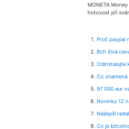
MONETA Money Ba
hotovost při sv
Proč paypal 
Bch živá cen
Odinstalujte
Co znamená z
97 000 eur n
Novinky 12 n
Nejlepší reda
Co je bitcoin