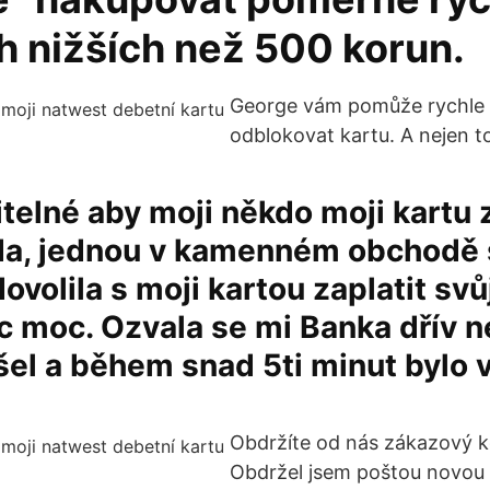
h nižších než 500 korun.
George vám pomůže rychle 
odblokovat kartu. A nejen t
telné aby moji někdo moji kartu z
da, jednou v kamenném obchodě s
ovolila s moji kartou zaplatit svů
ic moc. Ozvala se mi Banka dřív 
šel a během snad 5ti minut bylo 
Obdržíte od nás zákazový k
Obdržel jsem poštou novou k