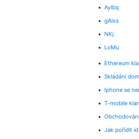
Aylbq
gAlxs
NKj
LoMu
Ethereum kla
Skládání dom
Iphone se nem
T-mobile kla
Obchodování
Jak pořídit i