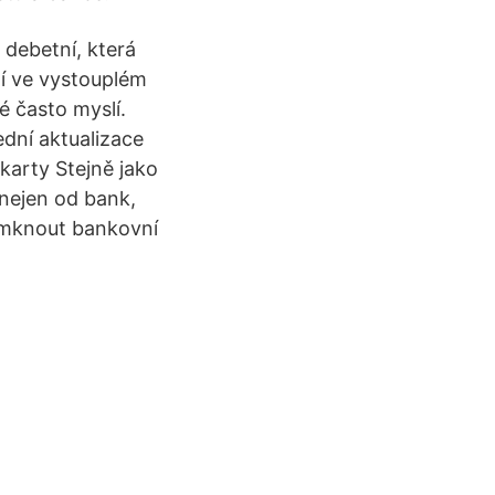
 debetní, která
ní ve vystouplém
é často myslí.
ední aktualizace
karty Stejně jako
 nejen od bank,
demknout bankovní