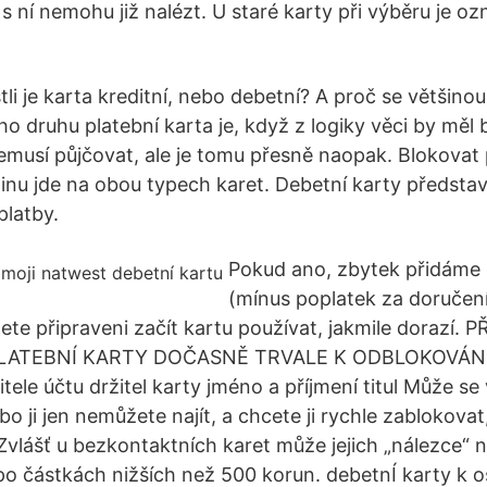
s ní nemohu již nalézt. U staré karty při výběru je oz
tli je karta kreditní, nebo debetní? A proč se většino
ho druhu platební karta je, když z logiky věci by měl 
nemusí půjčovat, ale je tomu přesně naopak. Blokovat
inu jde na obou typech karet. Debetní karty představu
platby.
Pokud ano, zbytek přidáme 
(mínus poplatek za doručení
te připraveni začít kartu používat, jakmile dorazí. P
LATEBNÍ KARTY DOČASNĚ TRVALE K ODBLOKOVÁNÍ
le účtu držitel karty jméno a příjmení titul Může se
bo ji jen nemůžete najít, a chcete ji rychle zablokovat,
Zvlášť u bezkontaktních karet může jejich „nálezce“
po částkách nižších než 500 korun. debetnÍ karty 