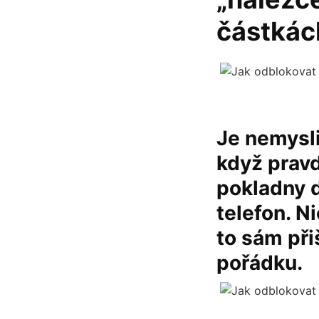
částkác
Je nemysli
když prav
pokladny d
telefon. N
to sám při
pořádku.