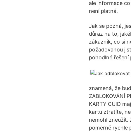
ale informace co 
není platná.
Jak se pozná, jes
důraz na to, jaké
zákazník, co si 
požadovanou jist
pohodlné řešení 
znamená, že bude
ZABLOKOVÁNÍ P
KARTY CUID majite
kartu ztratíte, ne
nemohl zneužít. 
poměrně rychle 