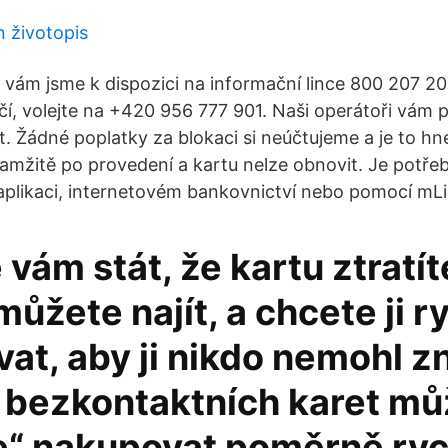
 životopis
c vám jsme k dispozici na informační lince 800 207 20
čí, volejte na +420 956 777 901. Naši operátoři vám
t. Žádné poplatky za blokaci si neúčtujeme a je to h
amžitě po provedení a kartu nelze obnovit. Je potřeb
aplikaci, internetovém bankovnictví nebo pomocí mLi
vám stát, že kartu ztratít
emůžete najít, a chcete ji r
at, aby ji nikdo nemohl z
 bezkontaktních karet můž
e“ nakupovat poměrně ryc