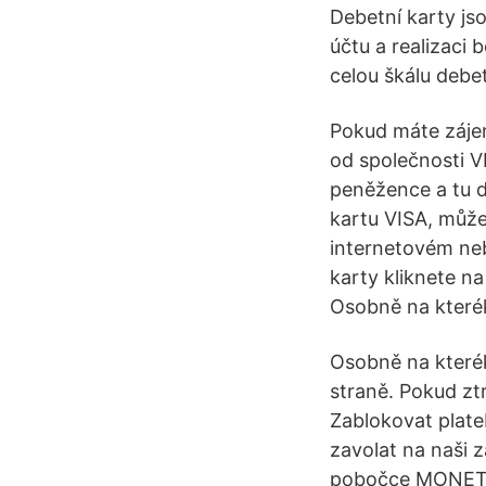
Debetní karty js
účtu a realizaci
celou škálu debet
Pokud máte zájem
od společnosti V
peněžence a tu d
kartu VISA, může
internetovém ne
karty kliknete n
Osobně na které
Osobně na kterék
straně. Pokud ztr
Zablokovat plate
zavolat na naši 
pobočce MONETA 