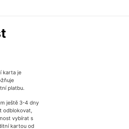
t
 karta je
ožňuje
ní platbu.
mám ještě 3-4 dny
at odblokovat,
nost vybírat s
itní kartou od