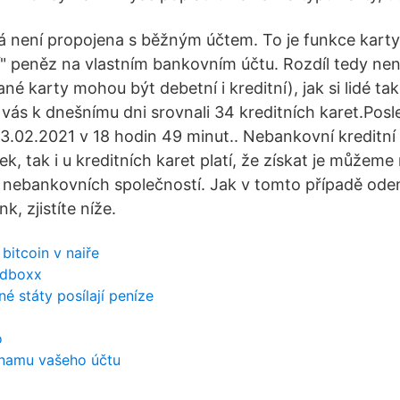
rá není propojena s běžným účtem. To je funkce karty
ní" peněz na vlastním bankovním účtu. Rozdíl tedy ne
 karty mohou být debetní i kreditní), jak si lidé tak
vás k dnešnímu dni srovnali 34 kreditních karet.Posl
.02.2021 v 18 hodin 49 minut.. Nebankovní kreditní 
ek, tak i u kreditních karet platí, že získat je můžeme
dy nebankovních společností. Jak v tomto případě o
k, zjistíte níže.
 bitcoin v naiře
ndboxx
é státy posílají peníze
o
namu vašeho účtu