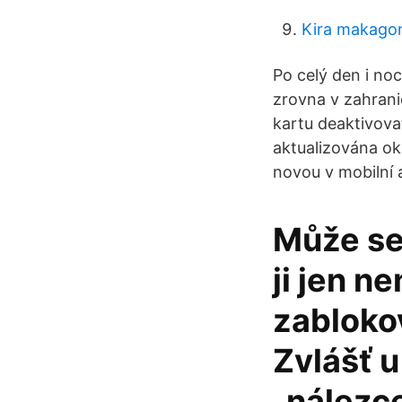
Kira makagon
Po celý den i no
zrovna v zahrani
kartu deaktivova
aktualizována ok
novou v mobilní 
Může se 
ji jen n
zablokov
Zvlášť u
„nálezc