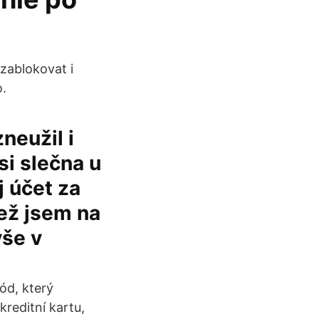
zablokovat i
o.
neužil i
i slečna u
j účet za
než jsem na
vše v
ód, který
reditní kartu,