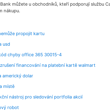
nk můžete u obchodníků, kteří podporují službu Ca
ém nákupu.
nemůže propojit kartu
a usd
 kód chyby office 365 30015-4
rušení financování na platební kartě walmart
a americký dolar
a místě
kční nástroj pro sledování portfolia akcií
ový robot