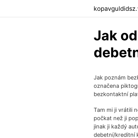
kopavguldidsz
Jak od
debetn
Jak poznám bezko
označena piktogr
bezkontaktní pla
Tam mi ji vrátili
počkat než ji po
jinak ji každý a
debetní/kreditní