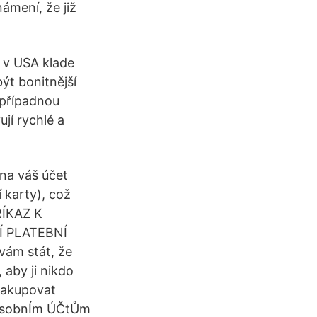
námení, že již
u v USA klade
být bonitnější
 případnou
jí rychlé a
na váš účet
 karty), což
ŘÍKAZ K
 PLATEBNÍ
 vám stát, že
 aby ji nikdo
 nakupovat
k osobnÍm ÚČtŮm