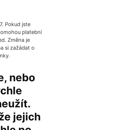
7. Pokud jste
 pomohou platební
ned. Změna je
a si zažádat o
nky.
e, nebo
ychle
neužít.
e jejich
hle po