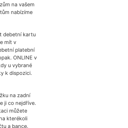
enězům na vašem
entům nabízíme
t debetní kartu
e mít v
betní platební
aopak. ONLINE v
kdy u vybrané
y k dispozici.
žku na zadní
 ji co nejdříve.
kaci můžete
na kterékoli
tu a bance.