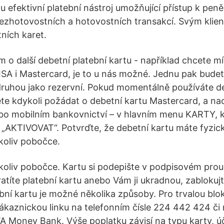
ou efektivní platební nástroj umožňující přístup k p
 bezhotovostních a hotovostních transakcí. Svým kli
ních karet.
 o další debetní platební kartu - například chcete mí
ISA i Mastercard, je to u nás možné. Jednu pak budet
ruhou jako rezervní. Pokud momentálně používáte de
te kdykoli požádat o debetní kartu Mastercard, a n
bo mobilním bankovnictví – v hlavním menu KARTY, 
a „AKTIVOVAT“. Potvrďte, že debetní kartu máte fyzick
koliv pobočce.
oliv pobočce. Kartu si podepište v podpisovém prou
atíte platební kartu anebo Vám ji ukradnou, zablokujte
bní kartu je možné několika způsoby. Pro trvalou blo
zákaznickou linku na telefonním čísle 224 442 424 či 
Money Bank. Výše poplatku závisí na typu karty, úč