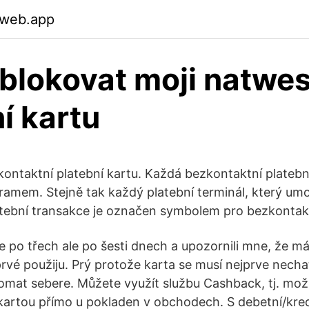
.web.app
blokovat moji natwes
í kartu
ntaktní platební kartu. Každá bezkontaktní platební
amem. Stejně tak každý platební terminál, který um
tební transakce je označen symbolem pro bezkontakt
 ne po třech ale po šesti dnech a upozornili mne, že 
prvé použiju. Prý protože karta se musí nejprve nech
utomat sebere. Můžete využít službu Cashback, tj. mož
 kartou přímo u pokladen v obchodech. S debetní/kred