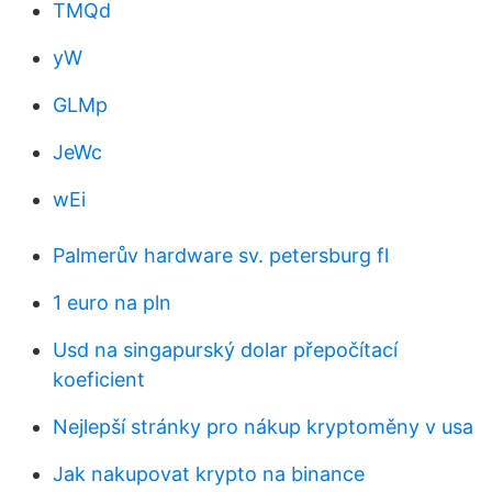
TMQd
yW
GLMp
JeWc
wEi
Palmerův hardware sv. petersburg fl
1 euro na pln
Usd na singapurský dolar přepočítací
koeficient
Nejlepší stránky pro nákup kryptoměny v usa
Jak nakupovat krypto na binance