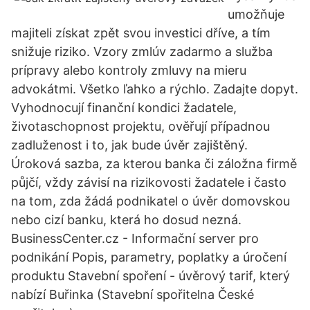
umožňuje
majiteli získat zpět svou investici dříve, a tím
snižuje riziko. Vzory zmlúv zadarmo a služba
prípravy alebo kontroly zmluvy na mieru
advokátmi. Všetko ľahko a rýchlo. Zadajte dopyt.
Vyhodnocují finanční kondici žadatele,
životaschopnost projektu, ověřují případnou
zadluženost i to, jak bude úvěr zajištěný.
Úroková sazba, za kterou banka či záložna firmě
půjčí, vždy závisí na rizikovosti žadatele i často
na tom, zda žádá podnikatel o úvěr domovskou
nebo cizí banku, která ho dosud nezná.
BusinessCenter.cz - Informační server pro
podnikání Popis, parametry, poplatky a úročení
produktu Stavební spoření - úvěrový tarif, který
nabízí Buřinka (Stavební spořitelna České