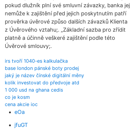
pokud dlužník plní své smluvní závazky, banka jej
nemůže k zajištění před jejich poskytnutím patří
prověrka úvěrové způso dalších závazků Klienta
z Úvěrového vztahu;. „Základní sazba pro zřídit
platně a účinně veškeré zajištění podle této
Úvěrové smlouvy;.
irs tvoří 1040-es kalkulačka
base london pánské boty prodej
jaký je název čínské digitální měny
kolik investovat do předvoje atd
1 000 usd na ghana cedis
co je kosm
cena akcie ioc
eOa
jfuGT