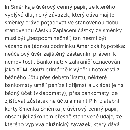
In Směnkaje úvěrový cenný papír, ze kterého
vyplývá dluţnický závazek, který dává majiteli
směnky právo poţadovat ve stanovenou dobu
stanovenou částku Zaplacení částky ze směnky
musí být „bezpodmínečné“, tzn nesmí být
vázáno na ţádnou podmínku Americká hypotéka:
neúčelový úvěr zajištěný zástavním právem k
nemovitosti. Bankomat: v zahraničí označován
jako ATM, slouží primárně k výběru hotovosti z
běžného účtu přes debetní kartu, některé
bankomaty umějí peníze i přijímat a ukládat je na
běžný účet (vkladomaty), přes bankomaty lze
zjišťovat zůstatek na účtu a měnit PIN platební
karty Směnka Směnka je úvěrový cenný papír,
obsahující zákonem přesně stanovené údaje, ze
kterého vyplývá dlužnický závazek, který dává