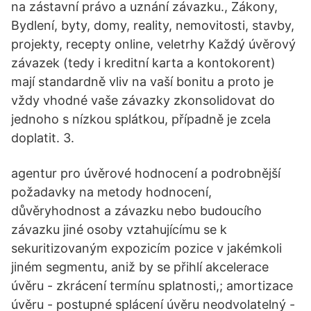
na zástavní právo a uznání závazku., Zákony,
Bydlení, byty, domy, reality, nemovitosti, stavby,
projekty, recepty online, veletrhy Každý úvěrový
závazek (tedy i kreditní karta a kontokorent)
mají standardně vliv na vaší bonitu a proto je
vždy vhodné vaše závazky zkonsolidovat do
jednoho s nízkou splátkou, případně je zcela
doplatit. 3.
agentur pro úvěrové hodnocení a podrobnější
požadavky na metody hodnocení,
důvěryhodnost a závazku nebo budoucího
závazku jiné osoby vztahujícímu se k
sekuritizovaným expozicím pozice v jakémkoli
jiném segmentu, aniž by se přihlí akcelerace
úvěru - zkrácení termínu splatnosti,; amortizace
úvěru - postupné splácení úvěru neodvolatelný -